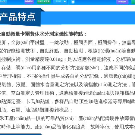
6 全自動微量卡爾費休水分測定儀性能特點：
屏，全數(shù)字鍵盤，一鍵啟動，極簡界面，極簡操作，
累的智能檢測技術，自動終點、自動檢測，根據(jù)環(huán)境自動調
控制技術，測量精度達0.01ug；足以適應各種電解液，分析環(
、存儲、調(diào)用多種不同的分析方法參數(shù)，適應不同的樣
戶管理權限，不同的操作員生成各自的分析記錄，適應數(shù)據(jù
nèi)設氣體、液體、固體水含量測定方法以及溴指數(shù)測定方
移值、空白測定與管理技術，適應檢測復雜環(huán)境與復雜樣
配加熱滴定臺、卡氏加熱爐，多樣品自動頂空加熱進樣器等專用輔助設
脂、石墨、油脂類難測復雜樣品；
xù)禾工產(chǎn)品一慣的可靠品質(zhì)：產(chǎn)品配備硬件故
，定時停止等能力。產(chǎn)品智能化程度高，故障率低，使用成本低