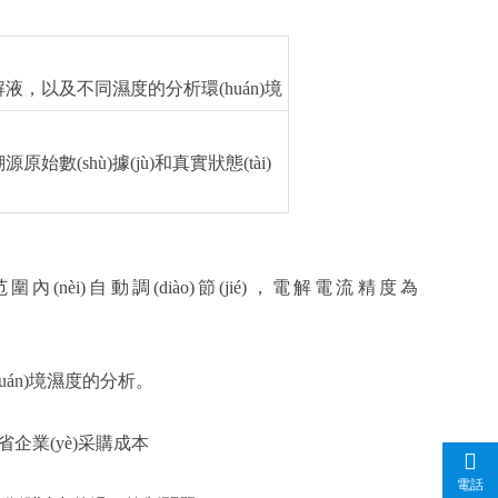
，以及不同濕度的分析環(huán)境
始數(shù)據(jù)和真實狀態(tài)
(nèi)自動調(diào)節(jié)，電解電流精度為
uán)境濕度的分析。
省企業(yè)采購成本
電話